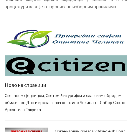
процедури како је то прописано изборним правилима.
Ново на страници
Свечаном сједницом, Светом Литургијом и славским обредом
обиљежен Дан и крсна слава општине Челинац – Сабор Светог
Архангела Гаврила
Организован превоз у Мркоњић Град