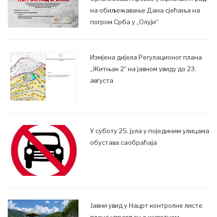
на обиљежавање Дана сјећања на
погром Срба у „Олуји“
Измјена дијела Регулационог плана
„Житњак 2“ на јавном увиду до 23.
августа
У суботу 25. јула у појединим улицама
обустава саобраћаја
Јавни увид у Нацрт контролне листе
плана управљања животном