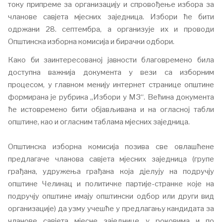
току припреме за организацију и спровођење избора за
чланове савјета мјесних заједница. Избори ће бити
одржани 28. септембра, а организује их и проводи
Општинска изборна комисија и бирачки одбори.
Како би заинтересованој јавности благовремено била
доступна важнија документа у вези са изборним
процесом, у главном менију интернет странице општине
формирана је рубрика „Избори у МЗ“. Већина документа
ће истовремено бити објављивана и на огласној табли
општине, као и огласним таблама мјесних заједница.
Општинска изборна комисија позива све овлашћене
предлагаче чланова савјета мјесних заједница (групе
грађана, удружења грађана која дјелују на подручју
општине Челинац и политичке партије-странке које на
подручју општине имају општински одбор или други вид
организације) да узму учешће у предлагању кандидата за
чланове савјета мјесне заједнице у роковима и по