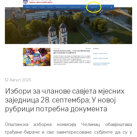
12 Август 2025
Избори за чланове савјета мјесних
заједница 28. септембра; У новој
рубрици потребна документа
Општинска изборна комисија Челинац обавјештава
грађане-бираче и све заинтересоване субјекте да су у