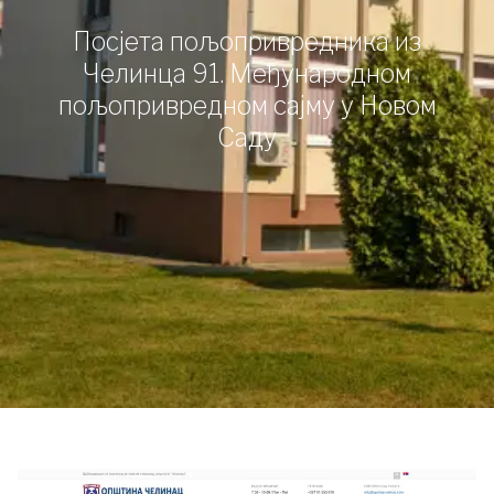
Посјета пољопривредника из
Челинца 91. Међународном
пољопривредном сајму у Новом
Саду