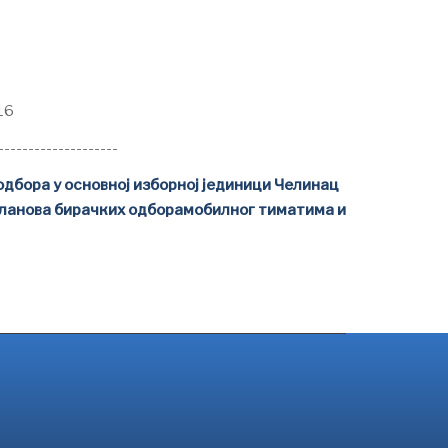
16
--------------------
дбора у основној изборној јединици Челинац
 чланова бирачких одборамобилног тиматима и