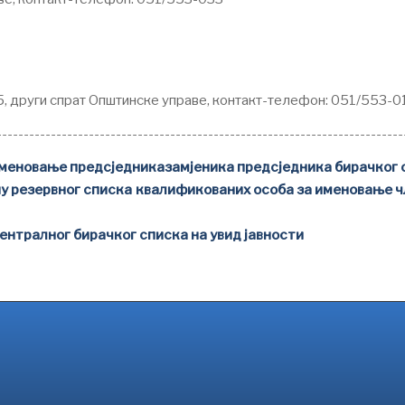
5, други спрат Општинске управе, контакт-телефон: 051/553-0
---------------------------------------------------------------------------
 именовање предсједниказамјеника предсједника бирачког о
уну резервног списка квалификованих особа за именовање
ентралног бирачког списка на увид јавности