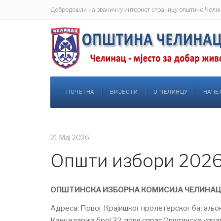
Добродошли на званичну интернет страницу општине Чели
ПОЧЕТНА
ВИЈЕСТИ
О ЧЕЛИНЦУ
НАЧЕ
21 Мај 2026
Општи избори 202
ОПШТИНСКА ИЗБОРНА КОМИСИЈА ЧЕЛИНАЦ
Адреса: Првог Крајишког пролетерског батаљо
Канцеларија број 32, први спрат Општинске упр