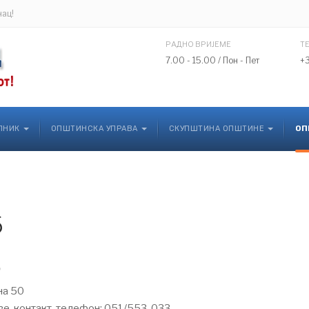
нац!
РАДНО ВРИЈЕМЕ
Т
7.00 - 15.00 / Пон - Пет
+
ЛНИК
ОПШТИНСКА УПРАВА
СКУПШТИНА ОПШТИНЕ
ОП
6
на 50
аве, контакт-телефон: 051/553-033