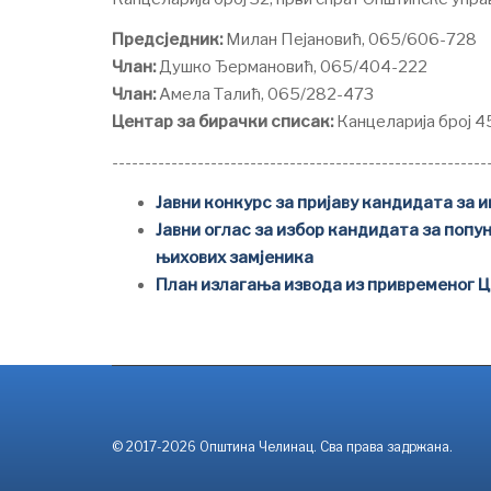
Предсједник:
Милан Пејановић, 065/606-728
Члан:
Душко Ђермановић, 065/404-222
Члан:
Амела Талић, 065/282-473
Центар за бирачки списак:
Канцеларија број 4
---------------------------------------------------------
Јавни конкурс за пријаву кандидата за
Јавни оглас за избор кандидата за поп
њихових замјеника
План излагања извода из привременог Ц
© 2017-2026 Општина Челинац. Сва права задржана.