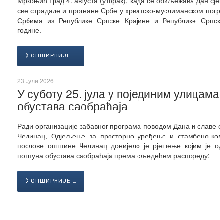
Мркоњић Град 4. августа (уторак), када се обиљежава Дан сј
све страдале и прогнане Србе у хрватско-муслиманском пог
Србима из Републике Српске Крајине и Републике Српск
године.
ОПШИРНИЈЕ …
23 Јули 2026
У суботу 25. јула у појединим улицама
обустава саобраћаја
Ради организације забавног програма поводом Дана и славе
Челинац, Одјељење за просторно уређење и стамбено-ко
послове општине Челинац донијело је рјешење којим је о
потпуна обустава саобраћаја према сљедећем распореду:
ОПШИРНИЈЕ …