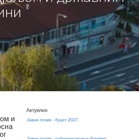
ини
Актуелно
јом и
Јавни позив - суфинансирање боравка
рсна
дјеце у приватним предшколским
ог
установама + о