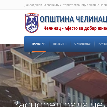
Добродошли на званичну интернет страницу општине Чели
ПОЧЕТНА
ВИЈЕСТИ
О ЧЕЛИНЦУ
НАЧЕ
Распоред рада че