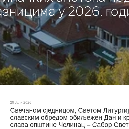
азницима у 2026. год
28 Јули 2026
Свечаном сједницом, Светом Литурги
славским обредом обиљежен Дан и к
слава општине Челинац – Сабор Свет