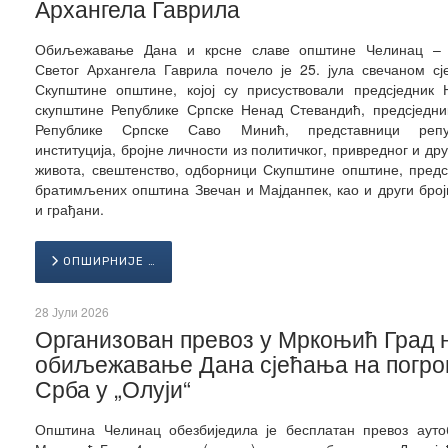
Архангела Гаврила
Обиљежавање Дана и крсне славе општине Челинац –
Светог Архангела Гаврила почело је 25. јула свечаном с
Скупштине општине, којој су присуствовали предсједник 
скупштине Републике Српске Ненад Стевандић, предсједни
Републике Српске Саво Минић, представници репу
институција, бројне личности из политичког, привредног и др
живота, свештенство, одборници Скупштине општине, пред
братимљених општина Звечан и Мајданпек, као и други број
и грађани.
ОПШИРНИЈЕ …
28 Јули 2026
Организован превоз у Мркоњић Град 
обиљежавање Дана сјећања на погр
Срба у „Олуји“
Општина Челинац обезбиједила је бесплатан превоз ауто