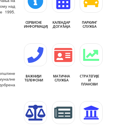
ећања на
рому над
е 1995.
СЕРВИСНЕ
КАЛЕНДАР
ПАРКИНГ
ИНФОРМАЦИЈЕ
ДОГАЂАЈА
СЛУЖБА
 општине
ВАЖНИЈИ
МАТИЧНА
СТРАТЕГИЈЕ
муналне
ТЕЛЕФОНИ
СЛУЖБА
И
добрена
ПЛАНОВИ