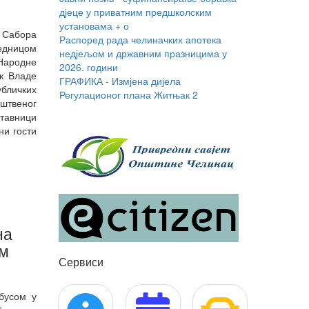
Распоред рада челиначких апотека
недјељом и државним празницима у
2026. години
 Сабора
ГРАФИКА - Измјена дијела
једницом
Регулационог плана Житњак 2
Народне
к Владе
Јавни позив - буџет 2027.
бличких
уштвеног
ставници
Јавни позив - суфинансирање боравка
ни гости
дјеце у приватним предшколским
установама + о
на
ом
Сервиси
бусом у