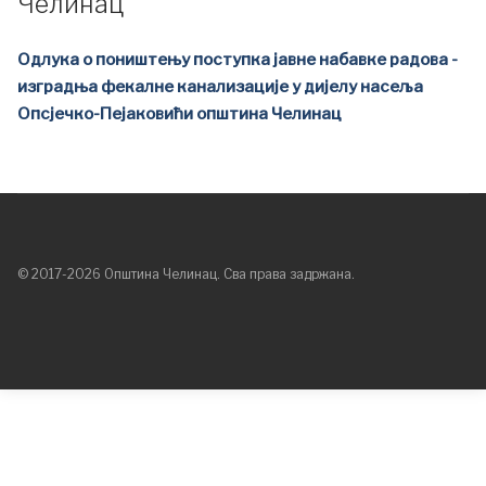
Челинац
Одлука о поништењу поступка јавне набавке радова -
изградња фекалне канализације у дијелу насеља
Опсјечко-Пејаковићи општина Челинац
© 2017-2026 Општина Челинац. Сва права задржана.