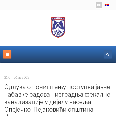
Изаберит
31 Октобар 2022
Одлука о поништењу поступка јавне
набавке радова - изградња фекалне
канализације у дијелу насеља
Опсјечко-Пејаковићи општина