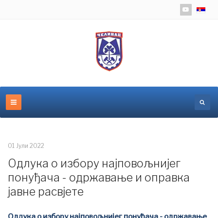
Изаберит
01 Јули 2022
Одлука о избору најповољнијег
понуђача - одржавање и оправка
јавне расвјете
Одлука о избору најповољнијег понуђача - одржавање