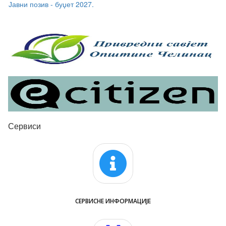
Јавни позив - суфинансирање боравка дјеце у приватним
предшколским установама + о
Сервиси
СЕРВИСНЕ ИНФОРМАЦИЈЕ