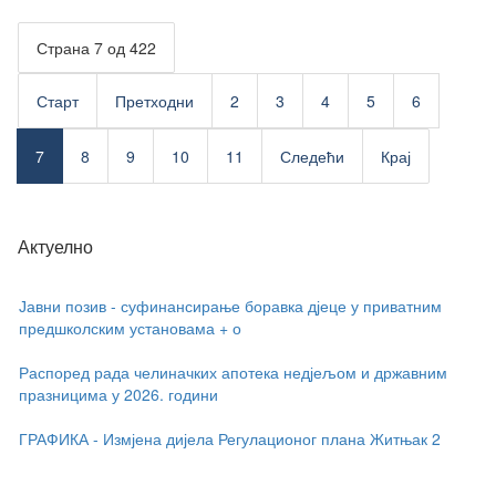
Страна 7 од 422
Старт
Претходни
2
3
4
5
6
7
8
9
10
11
Следећи
Крај
Актуелно
Јавни позив - суфинансирање боравка дјеце у приватним
предшколским установама + о
Распоред рада челиначких апотека недјељом и државним
празницима у 2026. години
ГРАФИКА - Измјена дијела Регулационог плана Житњак 2
Јавни позив - буџет 2027.