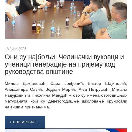
18 Јуни 2026
Они су најбољи: Челиначки вуковци и
ученици генерације на пријему код
руководства општине
Милош Дамјановић, Сара Јевђенић, Виктор Шајиновић,
Александра Савић, Ведран Марић, Ања Петрушић, Милана
Радујковић и Николина Мандић – ово су имена овогодишњих
матураната који су деветогодишње школовање крунисали
највишим признањима.
ОПШИРНИЈЕ …