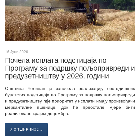
16 Јуни 2026
Почела исплата подстицаја по
Програму за подршку пољопривреди и
предузетништву у 2026. години
Општина Челинац је започела реализацију овогодишњих
буџетских подстицаја по Програму за подршку пољопривреди
и предузетништву гдје приоритет у исплати имају произвођачи
меркантилне пшенице, док ће преостале мјере бити
реализоване крајем децембра.
ОПШИРНИЈЕ …