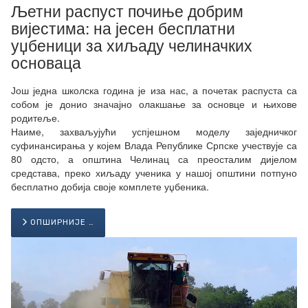
Љетни распуст почиње добрим
вијестима: на јесен бесплатни
уџбеници за хиљаду челиначких
основаца
Још једна школска година је иза нас, а почетак распуста са
собом је донио значајно олакшање за основце и њихове
родитеље.
Наиме, захваљујући успјешном моделу заједничког
суфинансирања у којем Влада Републике Српске учествује са
80 одсто, а општина Челинац са преосталим дијелом
средстава, преко хиљаду ученика у нашој општини потпуно
бесплатно добија своје комплете уџбеника.
ОПШИРНИЈЕ …