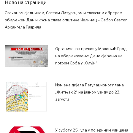
Ново на страници
Свечаном сједницом, Светом Литургијом и славским обредом
обиљежен Дан и крсна слава општине Челинац – Сабор Светог
Архангела Гаврила
Организован превоз у Мркоњић Град
на обиљежавање Дана сјећања на
погром Срба у „Олуји“
Измјена дијела Регулационог плана
„Житњак 2“ на јавном увиду до 23.
августа
У суботу 25. јула у појединим улицама