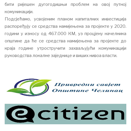
бити ријешен дугогодишњи проблем на овој путној
комуникацији.
Подсјећамо, усвојеним планом капиталних инвестиција
распоређују се средства намијењена за пројекте у 2020.
години у износу од 467.000 КМ, уз процјену начелника
општине да ће се средства намијењена за пројекте до
краја године утростручити захваљујући комуникацији
руководства локалне заједнице и виших нивоа власти.