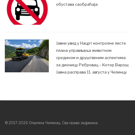
обустава саобраћаја
Јавни увид у Нацрт контролне листе
плана управљања животном
средином и друштвеним аспектима
за дионицу Ребровац – Котор Варош;
Јавна расправа 11. августа у Челинцу
© 2017-2026 Општина Челинац. Сва права задржана.