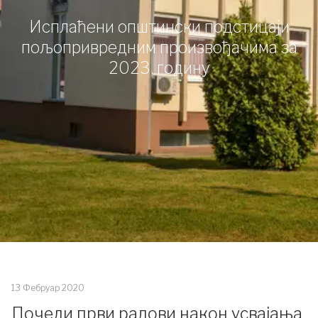
Исплаћени општински подстицаји
пољопривредним произвођачима за
2023. годину
13 Фебруар 2020
Почели први радови након усвајања