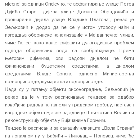
мјесној заједници Опсјечко, те асфалтирање улице Петра
Дујића Старог, дијела улице Доситеја Обрадовића и
проширење дијела улице Владике Платона“, рекао је
Зељковић и додао да ће се у истом уговору наћи и
изградња оборинске канализације у Мајданпечкој улици,
чиме ће се, како каже, ријешити дугогодишњи проблем
одвода оборинских вода са саобраћајнице. Према
његовим ријечима, ови радови дијелом ће бити
финансирани буџетским средствима, а дијелом
средствима Владе Српске, односно Министарства
пољопривреде, шумарства и водопривреде.
Када су у питању објекти високоградње, Зељковић је
рекао да је у току расписивање тендера за одабир
извођача радова на капели у градском гробљу, наставак
изградње објекта мјесне заједнице Шњеготина Велика и
реконструкцију објекта у Вијачанима Горњим.
Тендер је расписан и за санацију клизишта „Врла Страна“
на локалном путу Бабићи – Липовац – Поповац, чиме ће