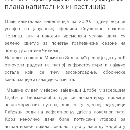
плана капиталних инвестиција
План капиталних инвестиција за 2020. годину који је
усвојен на јануарској сједници Скупштине општине
Челинац, али и повољни временски услови, дали су
зелено свјетло за почетак грађевинске сезоне на
подручју општине Челинац.
Начелник општине Момчило Зељковић рекао је да су већ
отпочели радови на путној инфраструктури и најавио
остале који се тичу високоградње, оборинске
канализације и санације клизишта.
„Машине су већ у мјесној заједници Штрбе, у засеоцима
Гајићи и Ђермановићи, гдје се асфалтирају дионице
некатегорисаних путева, док се у мјесној заједници
Лађевци ради на асфалтирању дијела локалног пута.
Кроз неколико дана биће потписани уговори за
асфалтирање дијела локалног пута у насељу Вадићи у