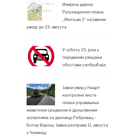
Измјена дијела
Регулационог плана
„Житњак 2“ на јавном
увиду до 23. августа
У суботу 25. јула у
појединим улицама
обустава саобраћаја
Јавни увид у Нацрт
контролне листе
плана управљања
животном средином и друштвеним
аспектима за дионицу Ребровац –
Котор Варош; Јавна расправа 11. августа
у Челинцу