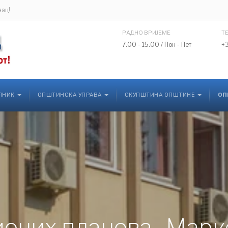
нац!
РАДНО ВРИЈЕМЕ
Т
7.00 - 15.00 / Пон - Пет
+
ЛНИК
ОПШТИНСКА УПРАВА
СКУПШТИНА ОПШТИНЕ
ОП
оних планова „Марк