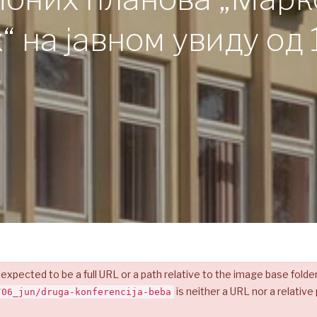
на јавном увиду од 1. 
cted to be a full URL or a path relative to the image base folde
is neither a URL nor a relative
/06_jun/druga-konferencija-beba