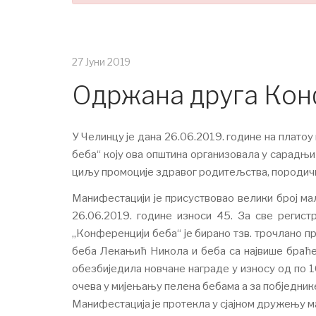
27 Јуни 2019
Одржана друга Кон
У Челинцу је дана 26.06.2019. године на плат
беба“ коју ова општина организовала у сарадњ
циљу промоције здравог родитељства, породични
Манифестацији је присуствовао велики број ма
26.06.2019. године износи 45. За све регис
„Конференцији беба“ је бирано тзв. трочлано пр
беба Лекањић Никола и беба са највише браће 
обезбиједила новчане награде у износу од по 
очева у мијењању пелена бебама а за побједнике
Манифестација је протекла у сјајном дружењу ма