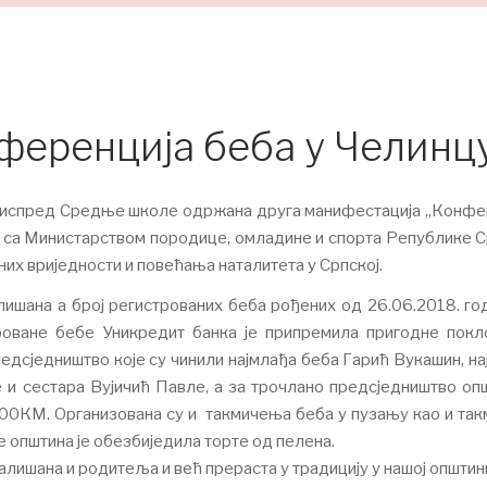
ференција беба у Челинц
оу испред Средње школе одржана друга манифестација „Конфе
и са Министарством породице, омладине и спорта Републике С
х вриједности и повећања наталитета у Српској.
лишана а број регистрованих беба рођених од 26.06.2018. го
троване бебе Уникредит банка је припремила пригодне покл
едсједништво које су чинили најмлађа беба Гарић Вукашин, на
и сестара Вујичић Павле, а за трочлано предсједништво опш
100КМ. Организована су и такмичења беба у пузању као и та
 општина је обезбиједила торте од пелена.
лишана и родитеља и већ прераста у традицију у нашој општин