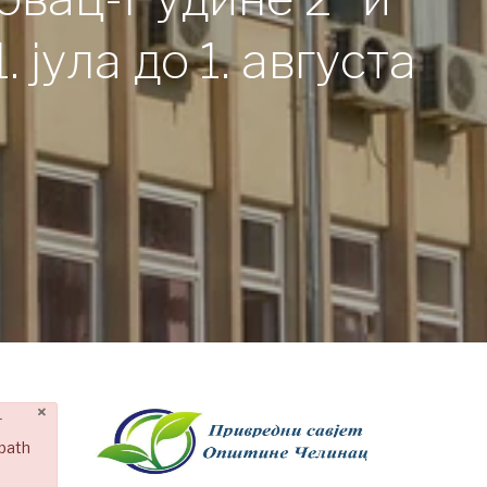
јула до 1. августа
×
r
 path