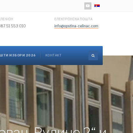
Изаберите ваш језик
ЕЛЕФОН
ЕЛЕКТРОНСКА ПОШТА
387 51 553 010
info@opstina-celinac.com
ШТИ ИЗБОРИ 2026
КОНТАКТ
овац-Рудине 2“ и