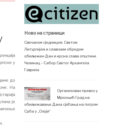
Ново на страници
у
Свечаном сједницом, Светом
Литургијом и славским обредом
ренција
обиљежен Дан и крсна слава општине
рпске у
Челинац – Сабор Светог Архангела
Гаврила
дине до
оне. На
Организован превоз у
јстарија
Мркоњић Град на
тина је
обиљежавање Дана сјећања на погром
кмичење
Срба у „Олуји“
и.