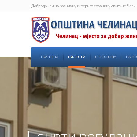
Добродошли на званичну интернет страницу општине Чели
ПОЧЕТНА
ВИЈЕСТИ
О ЧЕЛИНЦУ
НАЧЕ
Нацрти регулаци