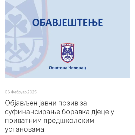
06 Фебруар 2025
Објављен јавни позив за
суфинансирање боравка дјеце у
приватним предшколским
установама