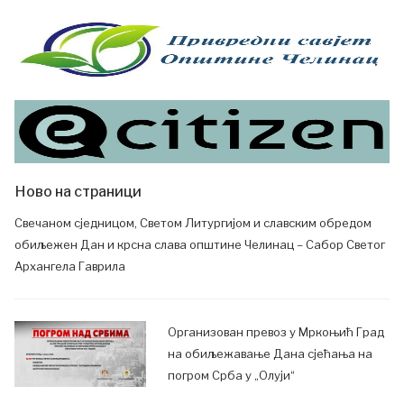
Ново на страници
Свечаном сједницом, Светом Литургијом и славским обредом
обиљежен Дан и крсна слава општине Челинац – Сабор Светог
Архангела Гаврила
Организован превоз у Мркоњић Град
на обиљежавање Дана сјећања на
погром Срба у „Олуји“