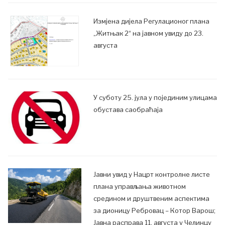
Измјена дијела Регулационог плана
„Житњак 2“ на јавном увиду до 23.
августа
У суботу 25. јула у појединим улицама
обустава саобраћаја
Јавни увид у Нацрт контролне листе
плана управљања животном
средином и друштвеним аспектима
за дионицу Ребровац – Котор Варош;
Јавна расправа 11. августа у Челинцу