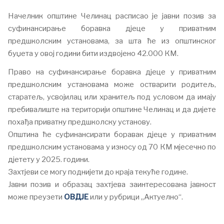
Начелник општине Челинац расписао је јавни позив за
суфинансирање боравка дјеце у приватним
предшколским установама, за шта ће из општинског
буџета у овој години бити издвојено 42.000 КМ.
Право на суфинансирање боравка дјеце у приватним
предшколским установама може остварити родитељ,
старатељ, усвојилац или хранитељ под условом да имају
пребивалиште на територији општине Челинац и да дијете
похађа приватну предшколску установу.
Општина ће суфинансирати боравак дјеце у приватним
предшколским установама у износу од 70 КМ мјесечно по
дјетету у 2025. години.
Захтјеви се могу поднијети до краја текуће године.
Јавни позив и образац захтјева заинтересована јавност
може преузети
ОВДЈЕ
или у рубрици „Актуелно“.