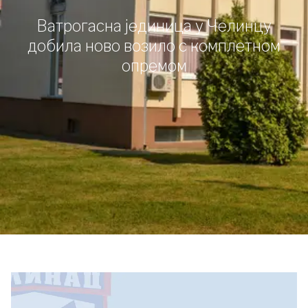
Ватрогасна јединица у Челинцу
добила ново возило с комплетном
опремом