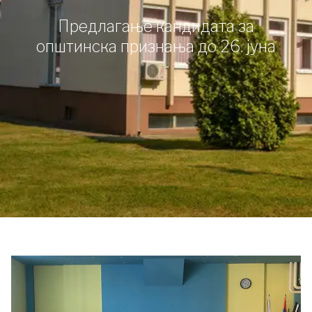
Предлагање кандидата за
општинска признања до 26. јуна