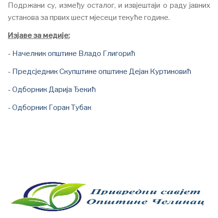
Подржани су, између осталог, и извјештаји о раду јавних
установа за првих шест мјесеци текуће године.
Изјаве за медије:
- Начелник општине Владо Глигорић
- Предсједник Скупштине општине Дејан Куртиновић
- Одборник Дарија Ђекић
- Одборник Горан Тубак