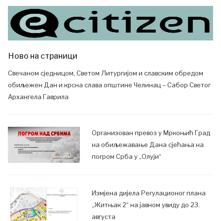
Ново на страници
Свечаном сједницом, Светом Литургијом и славским обредом
обиљежен Дан и крсна слава општине Челинац – Сабор Светог
Архангела Гаврила
Организован превоз у Мркоњић Град
на обиљежавање Дана сјећања на
погром Срба у „Олуји“
Измјена дијела Регулационог плана
„Житњак 2“ на јавном увиду до 23.
августа