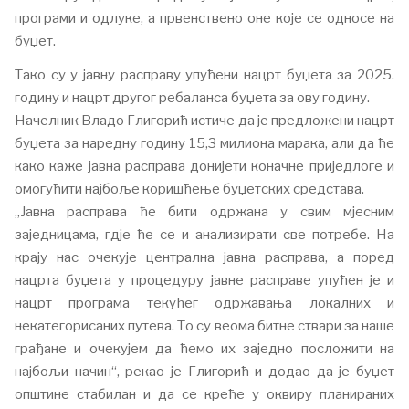
програми и одлуке, а првенствено оне које се односе на
буџет.
Тако су у јавну расправу упућени нацрт буџета за 2025.
годину и нацрт другог ребаланса буџета за ову годину.
Начелник Владо Глигорић истиче да је предложени нацрт
буџета за наредну годину 15,3 милиона марака, али да ће
како каже јавна расправа донијети коначне приједлоге и
омогућити најбоље коришћење буџетских средстава.
„Јавна расправа ће бити одржана у свим мјесним
заједницама, гдје ће се и анализирати све потребе. На
крају нас очекује централна јавна расправа, а поред
нацрта буџета у процедуру јавне расправе упућен је и
нацрт програма текућег одржавања локалних и
некатегорисаних путева. То су веома битне ствари за наше
грађане и очекујем да ћемо их заједно посложити на
најбољи начин“, рекао је Глигорић и додао да је буџет
општине стабилан и да се креће у оквиру планираних