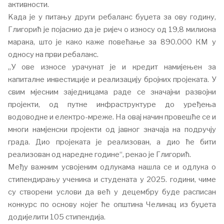
активности.
Kaда је у питању други ребаланс буџета за ову годину,
Глигорић је појаснио да је ријеч о износу од 19,8 милиона
марака, што је како каже повећање за 890.000 КМ у
односу на први ребаланс.
„У ове износе урачунат је и кредит намијењен за
капиталне инвестиције и реализацију бројних пројеката. У
свим мјесним заједницама раде се значајни развојни
пројекти, од путне инфраструктуре до уређења
водоводне и електро-мреже. На овај начин провешће се и
многи намјенски пројекти од јавног значаја на подручју
града. Дио пројеката је реализован, а дио ће бити
реализован од наредне године“, рекао је Глигорић.
Међу важним усвојеним одлукама нашла се и одлука о
стипендирању ученика и студената у 2025. години, чиме
су створени услови да већ у децембру буде расписан
конкурс по основу којег ће општина Челинац из буџета
додијелити 105 стипендија.