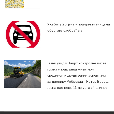
У суботу 25. јула у појединим улицама
обустава саобраћаја
Јавни увид у Нацрт контролне листе
плана управљања животном
средином и друштвеним аспектима
за дионицу Ребровац – Котор Варош;
Јавна расправа 11. августа у Челинцу