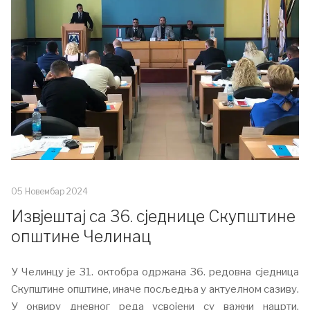
05 Новембар 2024
Извјештај са 36. сједнице Скупштине
општине Челинац
У Челинцу је 31. октобра одржана 36. редовна сједница
Скупштине општине, иначе посљедња у актуелном сазиву.
У оквиру дневног реда усвојени су важни нацрти,