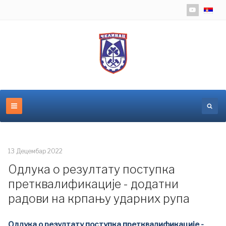
Изаберит
13 Децембар 2022
Одлука о резултату поступка
претквалификације - додатни
радови на крпању ударних рупа
Одлука о резултату поступка претквалификације -