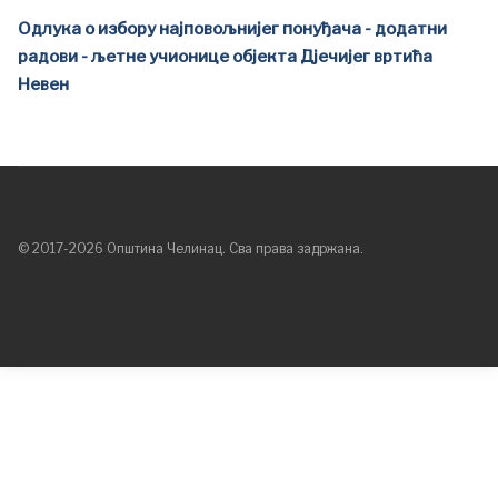
Одлука о избору најповољнијег понуђача - додатни
радови - љетне учионице објекта Дјечијег вртића
Невен
© 2017-2026 Општина Челинац. Сва права задржана.