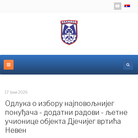
Изаберит
17 Јуни 2026
Одлука о избору најповољнијег
понуђача - додатни радови - љетне
учионице објекта Дјечијег вртића
Невен