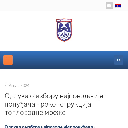
Изаберит
21 Август 2024
Одлука о избору најповољнијег
понуђача - реконструкција
топловодне мреже
Одлука о избору најповољнијег понуђача -