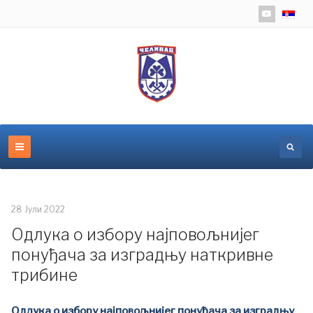
Изаберит
28 Јули 2022
Одлука о избору најповољнијег
понуђача за изградњу наткривне
трибине
Одлука о избору најповољнијег понуђача за изградњу