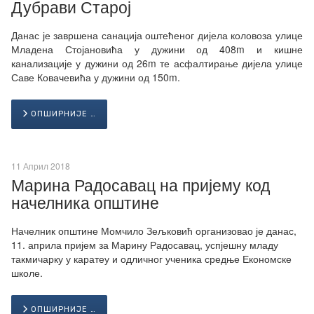
Дубрави Старој
Данас је завршена санација оштећеног дијела коловоза улице
Младена Стојановића у дужини од 408m и кишне
канализације у дужини од 26m те асфалтирање дијела улице
Саве Ковачевића у дужини од 150m.
ОПШИРНИЈЕ …
11 Април 2018
Марина Радосавац на пријему код
начелника општине
Начелник општине Момчило Зељковић организовао је данас,
11. априла пријем за Марину Радосавац, успјешну младу
такмичарку у каратеу и одличног ученика средње Економске
школе.
ОПШИРНИЈЕ …