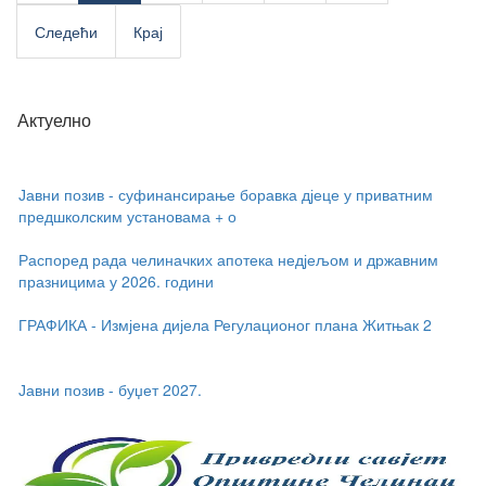
Следећи
Крај
Актуелно
Јавни позив - суфинансирање боравка дјеце у приватним
предшколским установама + о
Распоред рада челиначких апотека недјељом и државним
празницима у 2026. години
ГРАФИКА - Измјена дијела Регулационог плана Житњак 2
Јавни позив - буџет 2027.
Јавни позив - суфинансирање боравка дјеце у приватним
предшколским установама + о