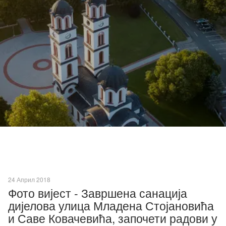
24 Април 2018
Фото вијест - Завршена санација
дијелова улица Младена Стојановића
и Саве Ковачевића, започети радови у