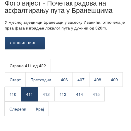
Фото вијест - Почетак радова на
асфалтирању пута у Бранешцима
У мјесној заједници Бранешци у засеоку Иванићи, отпочела је
прва фаза изградње локалог пута у дужини од 320m.
ОПШИРНИЈЕ …
Страна 411 од 422
Старт
Претходни
406
407
408
409
410
411
412
413
414
415
Следећи
Крај