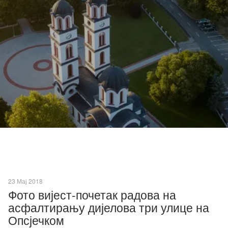
23 Мај 2018
Фото вијест-почетак радова на
асфалтирању дијелова три улице на
Опсјечком