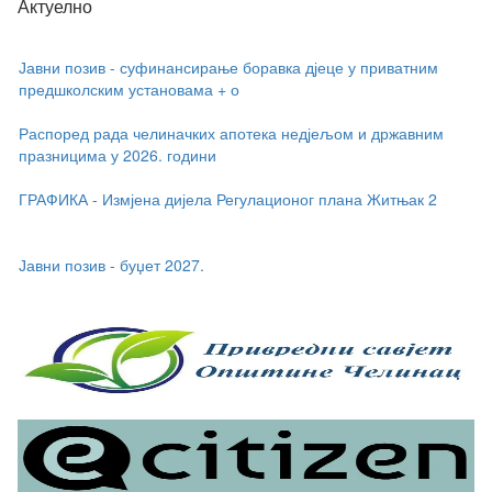
Актуелно
Јавни позив - суфинансирање боравка дјеце у приватним
предшколским установама + о
Распоред рада челиначких апотека недјељом и државним
празницима у 2026. години
ГРАФИКА - Измјена дијела Регулационог плана Житњак 2
Јавни позив - буџет 2027.
Јавни позив - суфинансирање боравка дјеце у приватним
предшколским установама + о