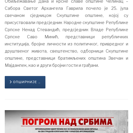
Обиљежавање Дана и крсне славе општине Челинац –
Сабора Светог Архангела Гаврила почело је 25. јула
свечаном сједницом Скупштине општине, којој су
присуствовали предсједник Народне скупштине Републике
Српске Ненад Стевандић, предсједник Владе Републике
Српске Саво Минић, представници републичких
институција, бројне личности из политичког, привредног и
друштвеног живота, свештенство, одборници Скупштине
општине, представници братимљених општина Звечан и
Мајданпек, као и други бројни гости и грађани.
ОПШИРНИЈЕ …