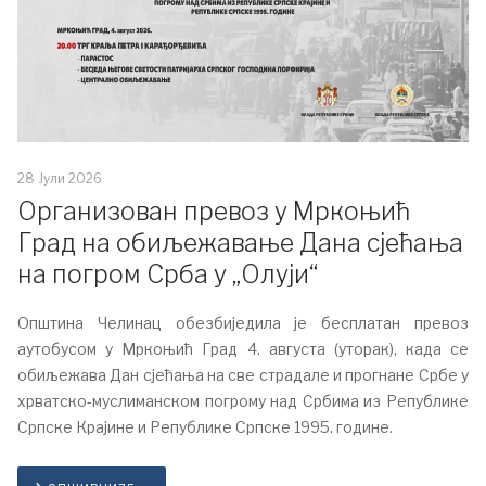
28 Јули 2026
Организован превоз у Мркоњић
Град на обиљежавање Дана сјећања
на погром Срба у „Олуји“
Општина Челинац обезбиједила је бесплатан превоз
аутобусом у Мркоњић Град 4. августа (уторак), када се
обиљежава Дан сјећања на све страдале и прогнане Србе у
хрватско-муслиманском погрому над Србима из Републике
Српске Крајине и Републике Српске 1995. године.