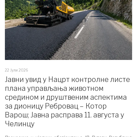
22 Јули 2026
Јавни увид у Нацрт контролне листе
плана управљања животном
средином и друштвеним аспектима
за дионицу Ребровац – Котор
Варош; Јавна расправа 11. августа у
Челинцу