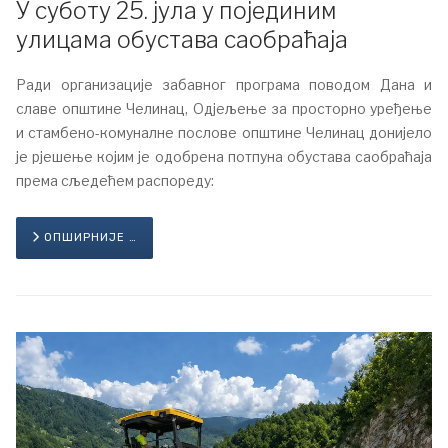
У суботу 25. јула у појединим
улицама обустава саобраћаја
Ради организације забавног програма поводом Дана и
славе општине Челинац, Одјељење за просторно уређење
и стамбено-комуналне послове општине Челинац донијело
је рјешење којим је одобрена потпуна обустава саобраћаја
према сљедећем распореду:
ОПШИРНИЈЕ …