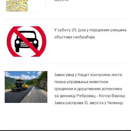
У суботу 25. јула у појединим улицама
обустава саобраћаја
Јавни увид у Нацрт контролне листе
плана управљања животном
средином и друштвеним аспектима
за дионицу Ребровац – Котор Варош;
Јавна расправа 11. августа у Челинцу