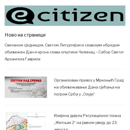
Ново на страници
Свечаном сједницом, Светом Литургијом и славским обредом
обиљежен Дан и крсна слава општине Челинац – Сабор Светог
Архангела Гаврила
Организован превоз у Мркоњић Град
на обиљежавање Дана сјећања на
погром Срба у „Олуји“
Измјена дијела Регулационог плана
„Житњак 2“ на јавном увиду до 23.
августа