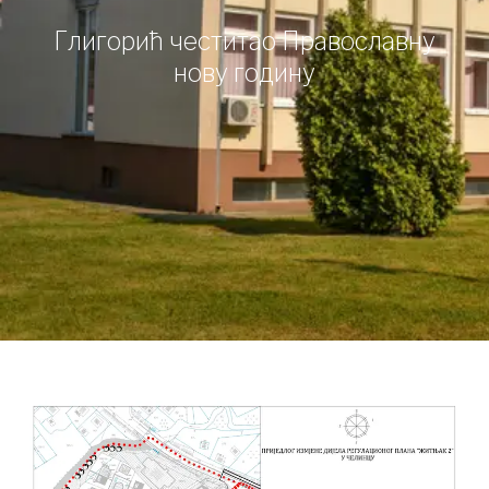
Глигорић честитао Православну
нову годину