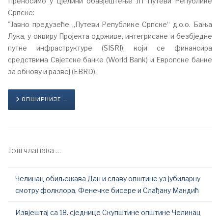
Преносимо у цјелини обавјештење ЈП Путеви Републике
Српске:
"Јавно предузеће „Путеви Републике Српске“ д.о.о. Бања
Лука, у оквиру Пројекта одрживе, интегрисане и безбједне
путне инфраструктуре (SISRI), који се финансира
средствима Свјетске банке (World Bank) и Европске банке
за обнову и развој (EBRD),
ОПШИРНИЈЕ …
Још чланака …
Челинац обиљежава Дан и славу општине уз јубиларну
смотру фолклора, Фенечке бисере и Слађану Мандић
Извјештај са 18. сједнице Скупштине општине Челинац