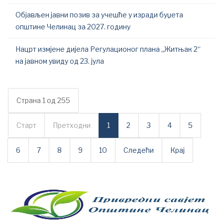
Објављен јавни позив за учешће у изради буџета
општине Челинац за 2027. годину
Нацрт измјене дијела Регулационог плана „Житњак 2“
на јавном увиду од 23. јула
Страна 1 од 255
Старт
Претходни
1
2
3
4
5
6
7
8
9
10
Следећи
Крај