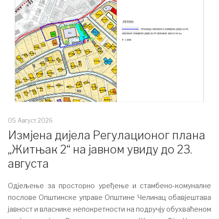
05 Август 2026
Измјена дијела Регулационог плана
„Житњак 2“ на јавном увиду до 23.
августа
Одјељење за просторно уређење и стамбено-комуналне
послове Општинске управе Општине Челинац обавјештава
јавност и власнике непокретности на подручју обухваћеном