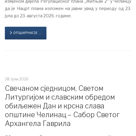
измјеном дијела Регулационог плана „Житњак 2“ у Челинцу
да је Нацрт плана изложен на јавни увид у периоду од 23.
јула до 23. августа 2026. године.
ОПШИРНИЈЕ …
28 Јули 2026
Свечаном сједницом, Светом
Литургијом и славским обредом
обиљежен Дан и крсна слава
општине Челинац – Сабор Светог
Архангела Гаврила