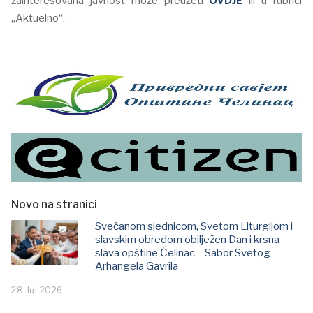
zainteresovana javnost može preuzeti
OVDJE
ili u rubrici
„Aktuelno“.
Novo na stranici
Svečanom sjednicom, Svetom Liturgijom i
slavskim obredom obilježen Dan i krsna
slava opštine Čelinac – Sabor Svetog
Arhangela Gavrila
28 Jul 2026