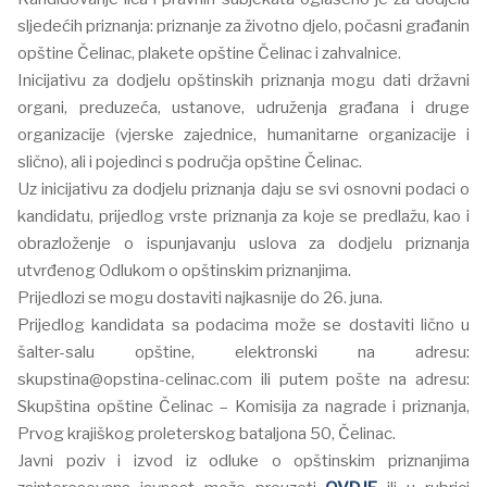
sljedećih priznanja: priznanje za životno djelo, počasni građanin
opštine Čelinac, plakete opštine Čelinac i zahvalnice.
Inicijativu za dodjelu opštinskih priznanja mogu dati državni
organi, preduzeća, ustanove, udruženja građana i druge
organizacije (vjerske zajednice, humanitarne organizacije i
slično), ali i pojedinci s područja opštine Čelinac.
Uz inicijativu za dodjelu priznanja daju se svi osnovni podaci o
kandidatu, prijedlog vrste priznanja za koje se predlažu, kao i
obrazloženje o ispunjavanju uslova za dodjelu priznanja
utvrđenog Odlukom o opštinskim priznanjima.
Prijedlozi se mogu dostaviti najkasnije do 26. juna.
Prijedlog kandidata sa podacima može se dostaviti lično u
šalter-salu opštine, elektronski na adresu:
skupstina@opstina-celinac.com
ili putem pošte na adresu:
Skupština opštine Čelinac – Komisija za nagrade i priznanja,
Prvog krajiškog proleterskog bataljona 50, Čelinac.
Javni poziv i izvod iz odluke o opštinskim priznanjima