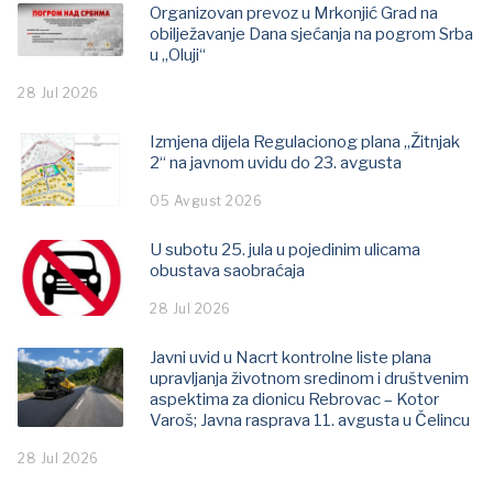
Organizovan prevoz u Mrkonjić Grad na
obilježavanje Dana sjećanja na pogrom Srba
u „Oluji“
28 Jul 2026
Izmjena dijela Regulacionog plana „Žitnjak
2“ na javnom uvidu do 23. avgusta
05 Avgust 2026
U subotu 25. jula u pojedinim ulicama
obustava saobraćaja
28 Jul 2026
Javni uvid u Nacrt kontrolne liste plana
upravljanja životnom sredinom i društvenim
aspektima za dionicu Rebrovac – Kotor
Varoš; Јavna rasprava 11. avgusta u Čelincu
28 Jul 2026