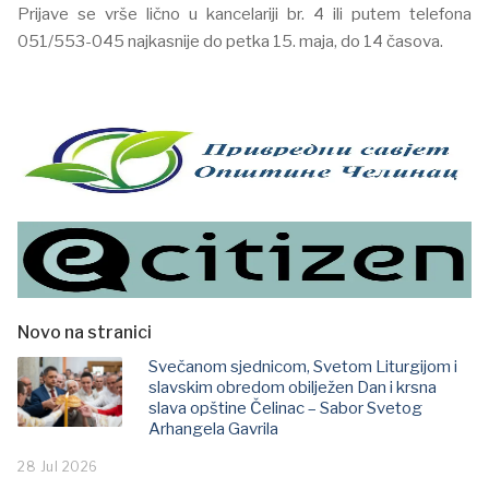
Prijave se vrše lično u kancelariji br. 4 ili putem telefona
051/553-045 najkasnije do petka 15. maja, do 14 časova.
Novo na stranici
Svečanom sjednicom, Svetom Liturgijom i
slavskim obredom obilježen Dan i krsna
slava opštine Čelinac – Sabor Svetog
Arhangela Gavrila
28 Jul 2026