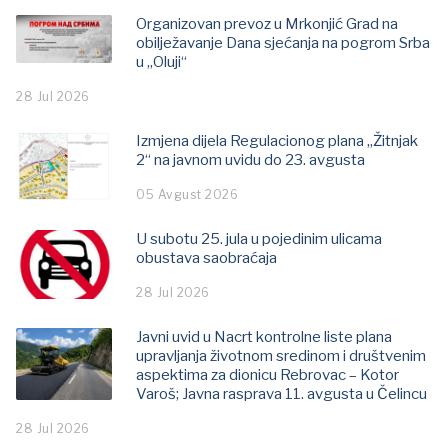
Organizovan prevoz u Mrkonjić Grad na
obilježavanje Dana sjećanja na pogrom Srba
u „Oluji“
28 Jul 2026
Izmjena dijela Regulacionog plana „Žitnjak
2“ na javnom uvidu do 23. avgusta
05 Avgust 2026
U subotu 25. jula u pojedinim ulicama
obustava saobraćaja
28 Jul 2026
Javni uvid u Nacrt kontrolne liste plana
upravljanja životnom sredinom i društvenim
aspektima za dionicu Rebrovac – Kotor
Varoš; Јavna rasprava 11. avgusta u Čelincu
28 Jul 2026