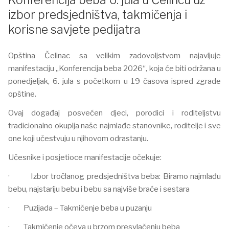
izbor predsjedništva, takmičenja i
korisne savjete pedijatra
Opština Čelinac sa velikim zadovoljstvom najavljuje
manifestaciju „Konferencija beba 2026“, koja će biti održana u
ponedjeljak, 6. jula s početkom u 19 časova ispred zgrade
opštine.
Ovaj događaj posvećen djeci, porodici i roditeljstvu
tradicionalno okuplja naše najmlađe stanovnike, roditelje i sve
one koji učestvuju u njihovom odrastanju.
Učesnike i posjetioce manifestacije očekuje:
· Izbor tročlanog predsjedništva beba: Biramo najmlađu
bebu, najstariju bebu i bebu sa najviše braće i sestara
· Puzijada – Takmičenje beba u puzanju
· Takmičenje očeva u brzom presvlačenju beba