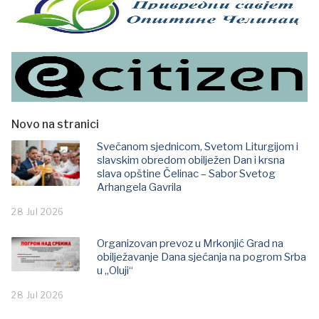
Novo na stranici
Svečanom sjednicom, Svetom Liturgijom i
slavskim obredom obilježen Dan i krsna
slava opštine Čelinac – Sabor Svetog
Arhangela Gavrila
28 Jul 2026
Organizovan prevoz u Mrkonjić Grad na
obilježavanje Dana sjećanja na pogrom Srba
u „Oluji“
28 Jul 2026