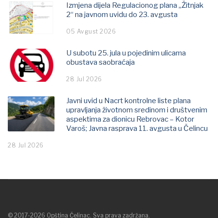
Izmjena dijela Regulacionog plana „Žitnjak
2“ na javnom uvidu do 23. avgusta
05 Avgust 2026
U subotu 25. jula u pojedinim ulicama
obustava saobraćaja
28 Jul 2026
Javni uvid u Nacrt kontrolne liste plana
upravljanja životnom sredinom i društvenim
aspektima za dionicu Rebrovac – Kotor
Varoš; Јavna rasprava 11. avgusta u Čelincu
28 Jul 2026
© 2017-2026 Opština Čelinac. Sva prava zadržana.