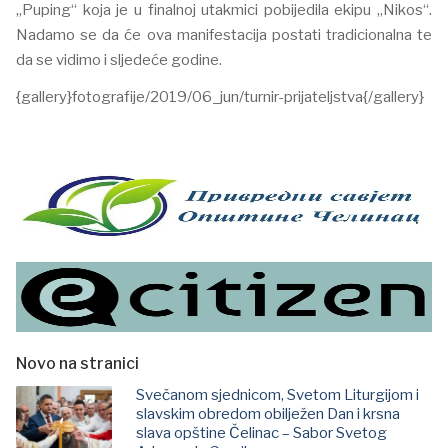
„Puping“ koja je u finalnoj utakmici pobijedila ekipu „Nikos“.
Nadamo se da će ova manifestacija postati tradicionalna te
da se vidimo i sljedeće godine.
{gallery}fotografije/2019/06_jun/turnir-prijateljstva{/gallery}
Novo na stranici
Svečanom sjednicom, Svetom Liturgijom i
slavskim obredom obilježen Dan i krsna
slava opštine Čelinac – Sabor Svetog