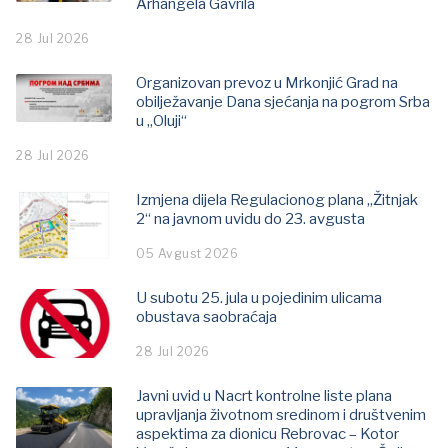
Arhangela Gavrila
28 Jul 2026
Organizovan prevoz u Mrkonjić Grad na
obilježavanje Dana sjećanja na pogrom Srba
u „Oluji“
28 Jul 2026
Izmjena dijela Regulacionog plana „Žitnjak
2“ na javnom uvidu do 23. avgusta
05 Avgust 2026
U subotu 25. jula u pojedinim ulicama
obustava saobraćaja
28 Jul 2026
Javni uvid u Nacrt kontrolne liste plana
upravljanja životnom sredinom i društvenim
aspektima za dionicu Rebrovac – Kotor