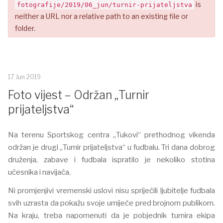
is
fotografije/2019/06_jun/turnir-prijateljstva
neither a URL nor a relative path to an existing file or
folder.
17 Jun 2019
Foto vijest – Održan „Turnir
prijateljstva“
Na terenu Sportskog centra „Tukovi“ prethodnog vikenda
održan je drugi „Turnir prijateljstva“ u fudbalu. Tri dana dobrog
druženja, zabave i fudbala ispratilo je nekoliko stotina
učesnika i navijača.
Ni promjenjivi vremenski uslovi nisu spriječili ljubitelje fudbala
svih uzrasta da pokažu svoje umijeće pred brojnom publikom.
Na kraju, treba napomenuti da je pobjednik turnira ekipa