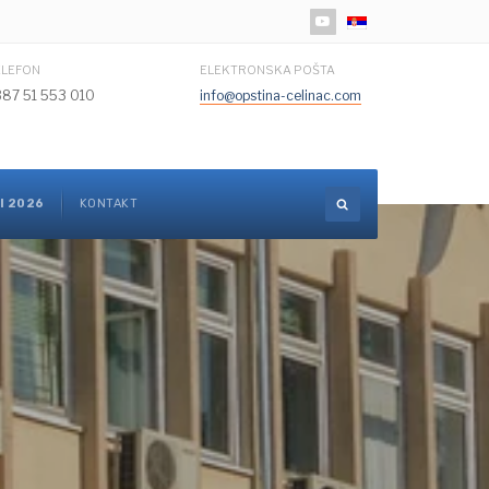
Izaberite vaš jezik
ELEFON
ELEKTRONSKA POŠTA
387 51 553 010
info@opstina-celinac.com
I 2026
KONTAKT