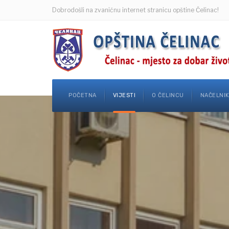
Dobrodošli na zvaničnu internet stranicu opštine Čelinac!
POČETNA
VIJESTI
O ČELINCU
NAČELNI