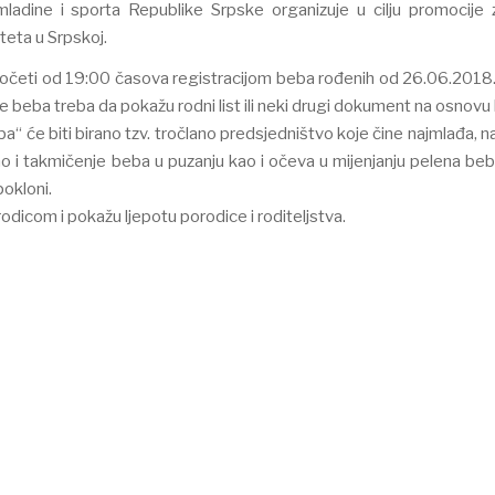
mladine i sporta Republike Srpske organizuje u cilju promocije
iteta u Srpskoj.
očeti od 19:00 časova registracijom beba rođenih od 26.06.2018
je beba treba da pokažu rodni list ili neki drugi dokument na osnovu
“ će biti birano tzv. tročlano predsjedništvo koje čine najmlađa, naj
no i takmičenje beba u puzanju kao i očeva u mijenjanju pelena be
pokloni.
odicom i pokažu ljepotu porodice i roditeljstva.