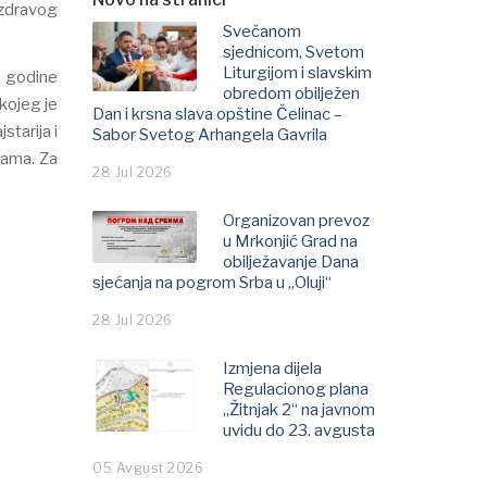
 zdravog
Svečanom
sjednicom, Svetom
Liturgijom i slavskim
. godine
obredom obilježen
 kojeg je
Dan i krsna slava opštine Čelinac –
starija i
Sabor Svetog Arhangela Gavrila
bama. Za
28 Jul 2026
Organizovan prevoz
u Mrkonjić Grad na
obilježavanje Dana
sjećanja na pogrom Srba u „Oluji“
28 Jul 2026
Izmjena dijela
Regulacionog plana
„Žitnjak 2“ na javnom
uvidu do 23. avgusta
05 Avgust 2026