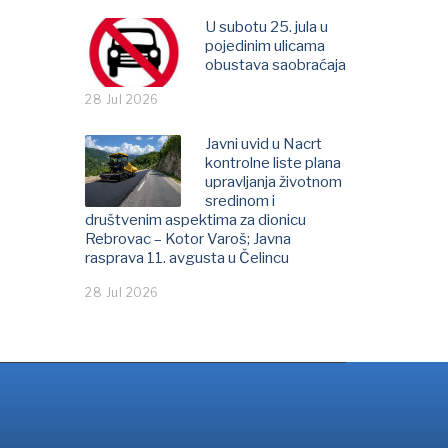
U subotu 25. jula u
pojedinim ulicama
obustava saobraćaja
28 Jul 2026
Javni uvid u Nacrt
kontrolne liste plana
upravljanja životnom
sredinom i
društvenim aspektima za dionicu
Rebrovac – Kotor Varoš; Јavna
rasprava 11. avgusta u Čelincu
28 Jul 2026