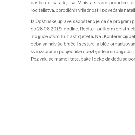
opština u saradnji sa Ministarstvom porodice, o
roditeljstva, porodičnih vrijednosti i povećanja natal
Iz Opštinske uprave saopšteno je da će program p
do 26.06.2019. godine. Roditelji prilikom registraci
moguće utvrditi uzrast djeteta. Na „Konferenciji beba
beba sa najviše braće i sestara, a biće organizova
sve izabrane i pobjednike obezbijeđeni su prigodni 
Pozivaju se mame i tate, bake i deke da dođu sa por