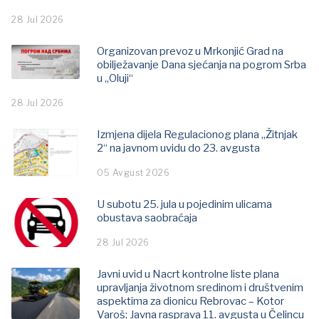
28 Jul 2026
Organizovan prevoz u Mrkonjić Grad na
obilježavanje Dana sjećanja na pogrom Srba
u „Oluji“
28 Jul 2026
Izmjena dijela Regulacionog plana „Žitnjak
2“ na javnom uvidu do 23. avgusta
05 Avgust 2026
U subotu 25. jula u pojedinim ulicama
obustava saobraćaja
28 Jul 2026
Javni uvid u Nacrt kontrolne liste plana
upravljanja životnom sredinom i društvenim
aspektima za dionicu Rebrovac – Kotor
Varoš; Јavna rasprava 11. avgusta u Čelincu