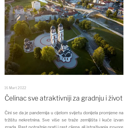
16 Mart 2022
Čelinac sve atraktivniji za gradnju i život
Čini se da je pandemija u cijelom svijetu donijela promjene na
tržištu nekretnina. Sve više se traže zemlјišta i kuće izvan
grada. Rast potražnje prati i rast cijena, ali istraživanja govore