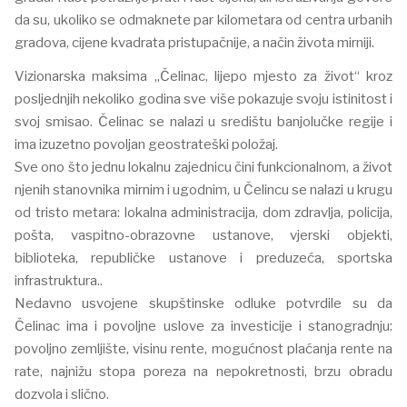
da su, ukoliko se odmaknete par kilometara od centra urbanih
gradova, cijene kvadrata pristupačnije, a način života mirniji.
Vizionarska maksima „Čelinac, lijepo mjesto za život“ kroz
poslјednjih nekoliko godina sve više pokazuje svoju istinitost i
svoj smisao. Čelinac se nalazi u središtu banjolučke regije i
ima izuzetno povolјan geostrateški položaj.
Sve ono što jednu lokalnu zajednicu čini funkcionalnom, a život
njenih stanovnika mirnim i ugodnim, u Čelincu se nalazi u krugu
od tristo metara: lokalna administracija, dom zdravlјa, policija,
pošta, vaspitno-obrazovne ustanove, vjerski objekti,
biblioteka, republičke ustanove i preduzeća, sportska
infrastruktura..
Nedavno usvojene skupštinske odluke potvrdile su da
Čelinac ima i povolјne uslove za investicije i stanogradnju:
povolјno zemlјište, visinu rente, mogućnost plaćanja rente na
rate, najnižu stopa poreza na nepokretnosti, brzu obradu
dozvola i slično.