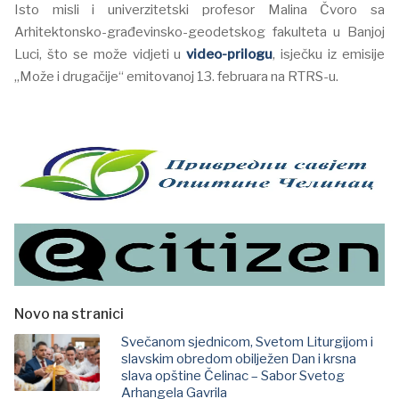
Isto misli i univerzitetski profesor Malina Čvoro sa
Arhitektonsko-građevinsko-geodetskog fakulteta u Banjoj
Luci, što se može vidjeti u
video-prilogu
, isječku iz emisije
„Može i drugačije“ emitovanoj 13. februara na RTRS-u.
Novo na stranici
Svečanom sjednicom, Svetom Liturgijom i
slavskim obredom obilježen Dan i krsna
slava opštine Čelinac – Sabor Svetog
Arhangela Gavrila