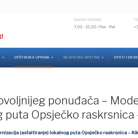
RADNO VRIJEME
T
7.00 - 15.00 / Pon - Pet
+
K
OPŠTINSKA UPRAVA
SKUPŠTINA OPŠTINE
OPŠTI IZBOR
ovoljnijeg ponuđača – Mode
og puta Opsječko raskrsnica 
nizacija (asfaltiranje) lokalnog puta Opsječko raskrsnica – Ki