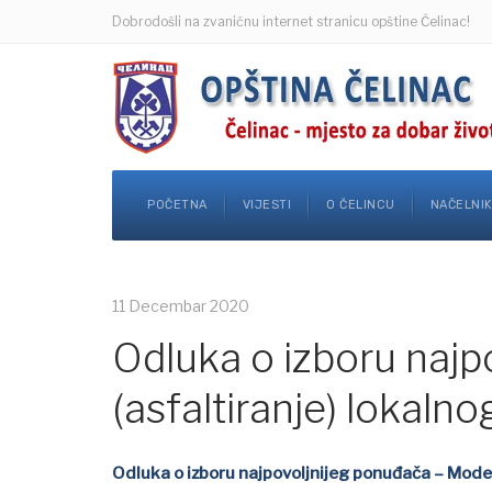
Dobrodošli na zvaničnu internet stranicu opštine Čelinac!
POČETNA
VIJESTI
O ČELINCU
NAČELNI
11 Decembar 2020
Odluka o izboru najp
(asfaltiranje) lokaln
Odluka o izboru najpovoljnijeg ponuđača – Moder