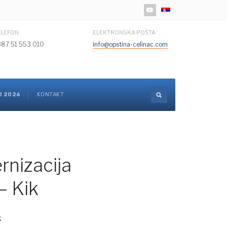
Izaberite vaš jezik
ELEFON
ELEKTRONSKA POŠTA
387 51 553 010
info@opstina-celinac.com
I 2026
KONTAKT
rnizacija
– Kik
k