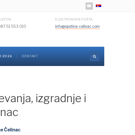
Izaberite vaš jezik
ELEFON
ELEKTRONSKA POŠTA
387 51 553 010
info@opstina-celinac.com
I 2026
KONTAKT
vanja, izgradnje i
inac
ne Čelinac