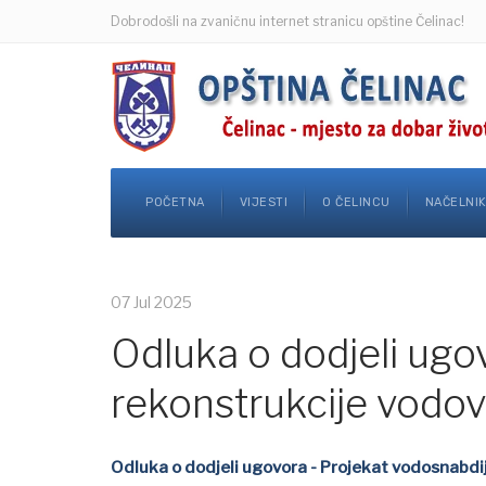
Dobrodošli na zvaničnu internet stranicu opštine Čelinac!
POČETNA
VIJESTI
O ČELINCU
NAČELNI
07 Jul 2025
Odluka o dodjeli ugov
rekonstrukcije vodovo
Odluka o dodjeli ugovora - Projekat vodosnabdije