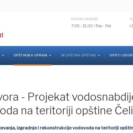
RADNO VRIJEME
T
7.00 - 15.00 / Pon - Pet
+
K
OPŠTINSKA UPRAVA
SKUPŠTINA OPŠTINE
OPŠTI IZBOR
ora - Projekat vodosnabdije
da na teritoriji opštine Čel
vanja, izgradnje i rekonstrukcije vodovoda na teritoriji opšti