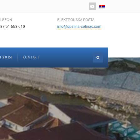
Izaberite vaš jezik
ELEFON
ELEKTRONSKA POŠTA
87 51 553 010
info@opstina-celinac.com
I 2026
KONTAKT