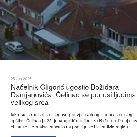
25 Jun 2026
Načelnik Gligorić ugostio Božidara
Damjanovića: Čelinac se ponosi ljudima
velikog srca
Iako su se utisci sa njegovog nevjerovatnog hodočašća slegli, 
opštine Čelinac je 25. juna upriličio prijem za Božidara Damjano
bi mu se i formalno zahvalio na podvigu koji je zadivio region.