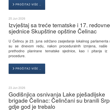
PROČITAJ VIŠE …
25 Jun 2026
Izvještaj sa treće tematske i 17. redovn
sjednice Skupštine opštine Čelinac
U Čelincu je 23. juna održano zasjedanje lokalnog parlamenta 
su se dnevom redu, nakon proceduralnih izmjena, našle 
prethodno planirane tematske sjednice, kao i pitanja iz
procedure.
PROČITAJ VIŠE …
23 Jun 2026
Godišnjica osnivanja Lake pješadijske
brigade Čelinac: Čelinčani su branili Sr
gdje god je trebalo