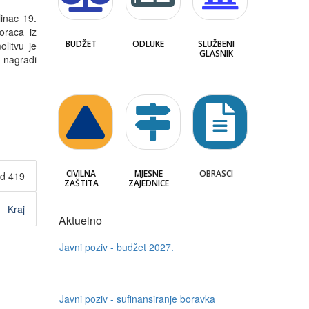
inac 19.
oraca iz
BUDŽET
ODLUKE
SLUŽBENI
litvu je
GLASNIK
g nagradi
CIVILNA
MJESNE
OBRASCI
od 419
ZAŠTITA
ZAJEDNICE
Javni poziv - budžet 2027.
Kraj
Aktuelno
Javni poziv - sufinansiranje boravka
djece u privatnim predškolskim
ustanovama + obrazac
Raspored rada čelinačkih apoteka