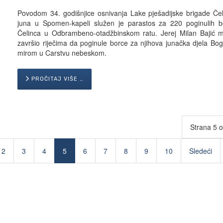
Povodom 34. godišnjice osnivanja Lake pješadijske brigade Čel
juna u Spomen-kapeli služen je parastos za 220 poginulih b
Čelinca u Odbrambeno-otadžbinskom ratu. Jerej Milan Bajić mo
završio riječima da poginule borce za njihova junačka djela Bo
mirom u Carstvu nebeskom.
PROČITAJ VIŠE …
Strana 5 
2
3
4
5
6
7
8
9
10
Sledeći