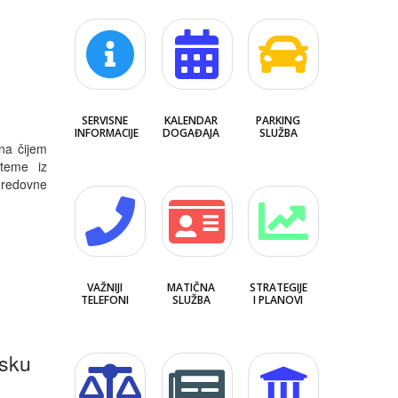
e
SERVISNE
KALENDAR
PARKING
INFORMACIJE
DOGAĐAJA
SLUŽBA
na čijem
teme iz
 redovne
VAŽNIJI
MATIČNA
STRATEGIJE
TELEFONI
SLUŽBA
I PLANOVI
psku