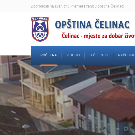
Dobrodošli na zvaničnu internet stranicu opštine Čelinac!
POČETNA
VIJESTI
O ČELINCU
NAČELNI