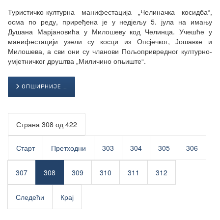
Туристичко-културна манифестација „Челиначка косидба“,
осма по реду, приређена је у недјељу 5. јула на имању
Душана Марјановића у Милошеву код Челинца. Учешће у
манифестацији узели су косци из Опсјечког, Јошавке и
Милошева, а сви они су чланови Пољопривредног културно-
умјетничког друштва „Миличино огњиште“.
ОПШИРНИЈЕ …
Страна 308 од 422
Старт
Претходни
303
304
305
306
307
308
309
310
311
312
Следећи
Крај