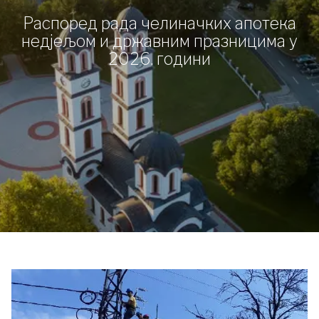
Распоред рада челиначких апотека
недјељом и државним празницима у
2026. години