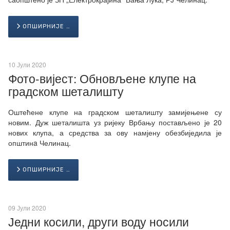
ОПШИРНИЈЕ …
10 Јули 2020
Фото-вијест: Обновљене клупе на
градском шеталишту
Оштећене клупе на градском шеталишту замијењене су
новим. Дуж шеталишта уз ријеку Врбању постављено је 20
нових клупа, а средства за ову намјену обезбиједила је
општинa Челинац.
ОПШИРНИЈЕ …
09 Јули 2020
Једни косили, други воду носили