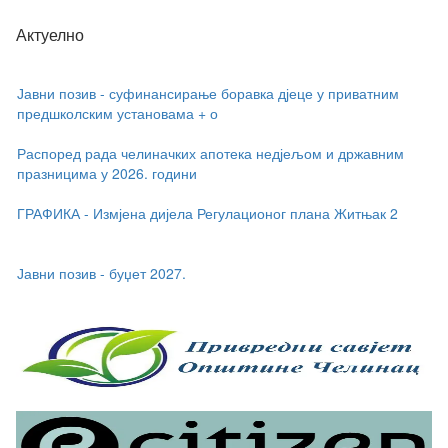
Актуелно
Јавни позив - суфинансирање боравка дјеце у приватним
предшколским установама + о
Распоред рада челиначких апотека недјељом и државним
празницима у 2026. години
ГРАФИКА - Измјена дијела Регулационог плана Житњак 2
Јавни позив - буџет 2027.
Јавни позив - суфинансирање боравка дјеце у приватним
предшколским установама + о