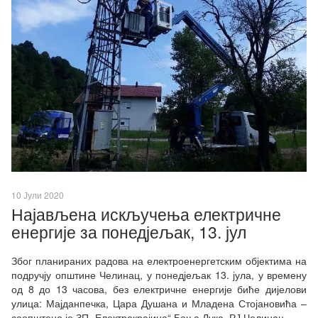
10 Јули 2020
Најављена искључења електричне
енергије за понедјељак, 13. јул
Због планираних радова на електроенергетским објектима на
подручју општине Челинац, у понедјељак 13. јула, у времену
од 8 до 13 часова, без електричне енергије биће дијелови
улица: Мајданпечка, Цара Душана и Младена Стојановића –
саопштено је ЗП „Електрокрајина“ Бања Лука, РЈ Челинац.